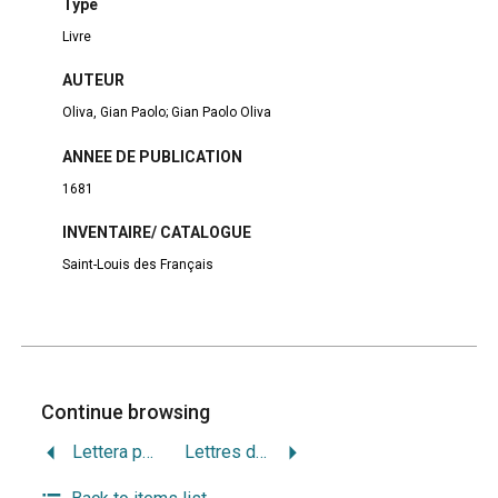
Type
Livre
AUTEUR
Oliva, Gian Paolo; Gian Paolo Oliva
ANNEE DE PUBLICATION
1681
INVENTAIRE/ CATALOGUE
Saint-Louis des Français
Continue browsing
Lettera pastorale di S.A.R monsig. Archivescovo Elettore di Treveri principe d’Euwangen alla sua chiesa d’Augusta : Tradotta dalla lingua francese e corredata di un discorso preliminare e di annotazioni
Lettres de piété choisies et écrites à différentes personnes.