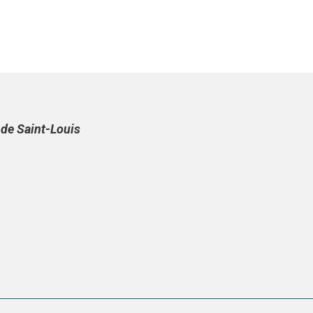
Diroys:
janséniste
…
ou
pas
e de Saint-Louis