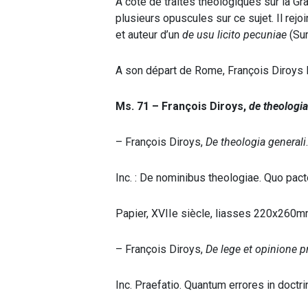
A côté de traités théologiques sur la Gr
plusieurs opuscules sur ce sujet. Il r
et auteur d’un
de usu licito pecuniae
(Sur
A son départ de Rome, François Diroys la
Ms. 71 – François Diroys,
de theologia
– François Diroys,
De theologia generali
.
Inc. : De nominibus theologiae. Quo pacto
Papier, XVIIe siècle, liasses 220x260mm
– François Diroys,
De lege et opinione p
Inc. Praefatio. Quantum errores in doct