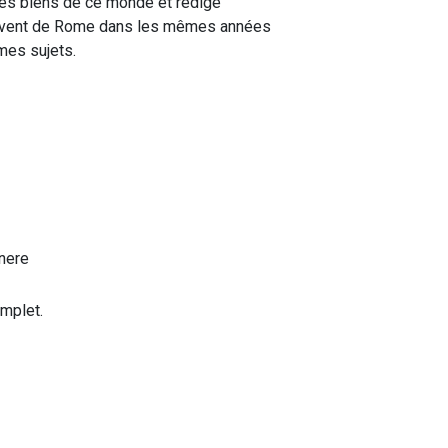
 des biens de ce monde et rédige
 couvent de Rome dans les mêmes années
mes sujets.
inere
omplet.