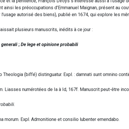
âce et la pénitence, François Diroys s’intéresse aussi à l’usage
ejoint ainsi les préoccupations d’Emmanuel Maignan, présent au
 l’usage autorisé des biens), publié en 1674, qui explore les mê
issait plusieurs manuscrits, inédits à ce jour :
 generali
;
De lege et opinione probabili
 Theologia (biffé) distinguatur. Expl. : damnati sunt omnino cont
. Liasses numérotées de Ia à Id, 167f. Manuscrit peut-être inc
robabili
.
rina morum. Expl. Admonitione et consilio lubenter emendabo.