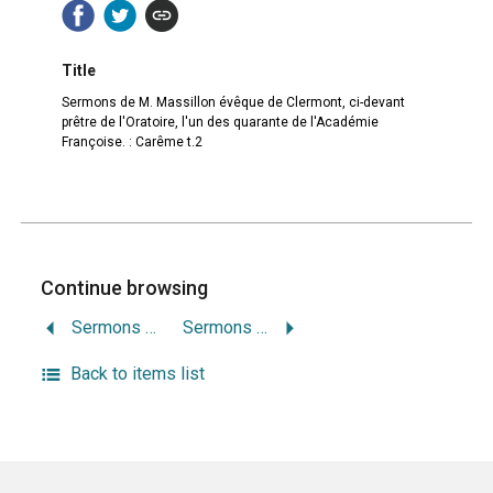
Title
Sermons de M. Massillon évêque de Clermont, ci-devant
prêtre de l'Oratoire, l'un des quarante de l'Académie
Françoise. : Carême t.2
Continue browsing
Sermons de M. Massillon évêque de Clermont, ci-devant prêtre de l’Oratoire, l’un des quarante de l’Académie Françoise. : Avent
Sermons de M. Massillon évêque de Clermont, ci-devant prêtre de l’Oratoire, l’un des quarante de l’Académie Françoise. : Carême t.3
Back to items list