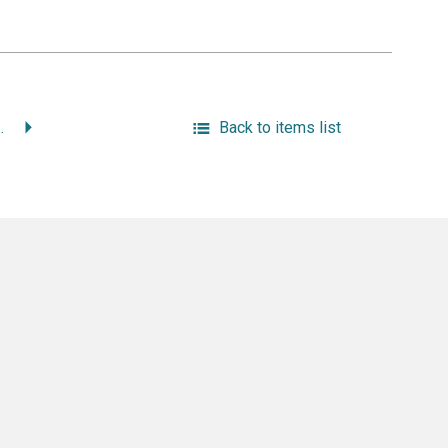
ssionnaires de la Compagnie de Jesus. X. Recueil.
Back to items list