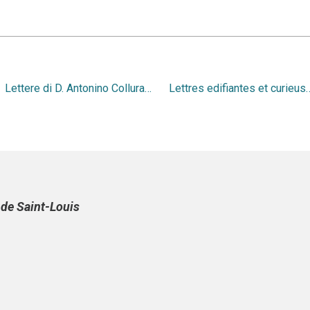
Lettere di D. Antonino Colluraffi : Al M. Ill.& Reu. S. Col. Mons. Pompilio pelliccioli canonico di Bergomo
Lettres edifiantes et curieuses ecrites dans des missions Etrangeres par quelques Mi
e de Saint-Louis