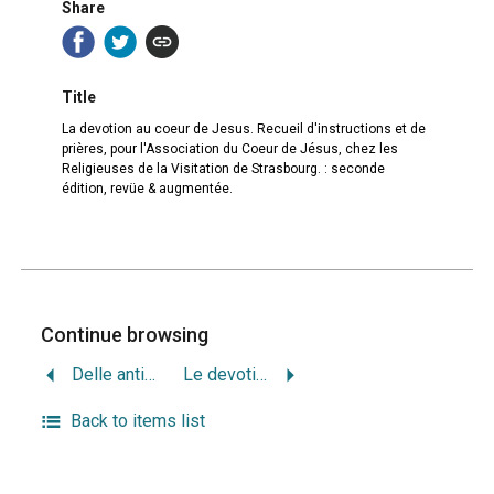
Share
Title
La devotion au coeur de Jesus. Recueil d'instructions et de
prières, pour l'Association du Coeur de Jésus, chez les
Religieuses de la Visitation de Strasbourg. : seconde
édition, revüe & augmentée.
Continue browsing
Delle antichità Giudaiche
Le devotion des treize vendredis, a l’honneur de Saint Francois de Paule, fondateur de l’ordre des Minimes. : Dedié à la Reyne.
Back to items list