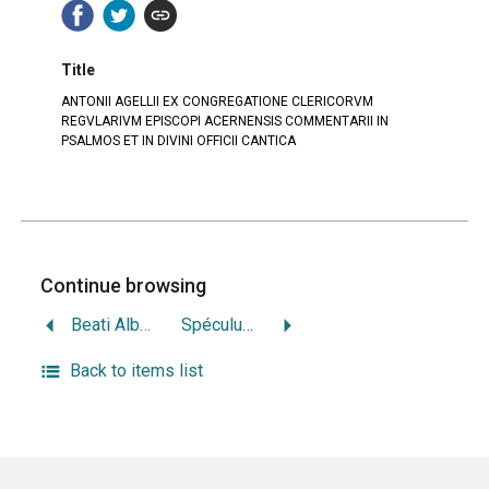
Title
ANTONII AGELLII EX CONGREGATIONE CLERICORVM
REGVLARIVM EPISCOPI ACERNENSIS COMMENTARII IN
PSALMOS ET IN DIVINI OFFICII CANTICA
Continue browsing
Beati Alberti Magni, Ratisbonensis Episcopi Ordinis Prædicatorum, opera quae hactenus haberi potuerunt Tome2
Spéculum maius (Vincentius Bellovacensis, OP, vers 1184/1194-vers 1264)
Back to items list